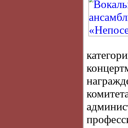
катего
концер
награж
коми
админис
професс