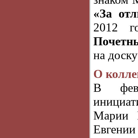
«За от
2012 г
Почетн
на доску
О колле
В фев
инициа
Марии 
Евгени