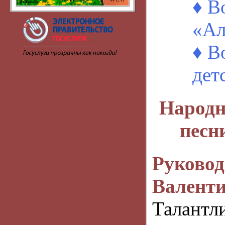
♦ В
«Ал
♦ В
дет
Народн
песн
Руко
Валент
Талантл