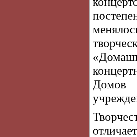
концер
постепе
менял
творч
«Домашн
концер
Домов
учрежде
Творч
отлич