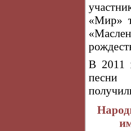
участн
«Мир» т
«Масле
рождест
В 2011 
песни 
получил
Народ
им