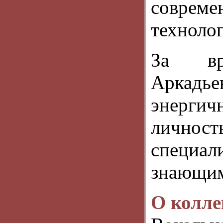
соврем
техноло
За вр
Аркадье
энерги
личн
специал
знающим
О колле