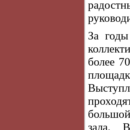
радостн
руковод
За годы
коллек
более 7
площад
Выступ
проходя
большой
зала. В