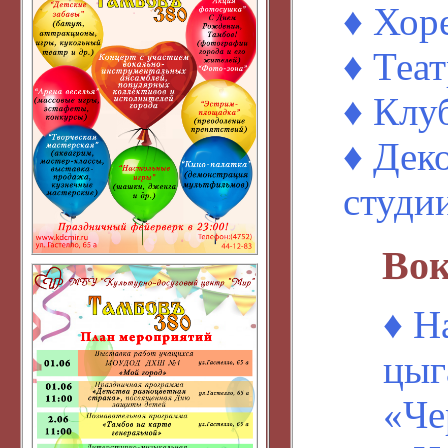
♦ Хор
♦ Теа
♦ Клу
♦ Дек
студи
Вок
♦ Н
цыг
«Че