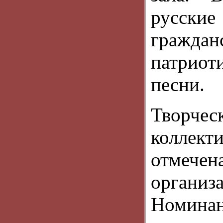
русские
граждан
патрио
песни.
Творч
коллек
отмеч
органи
Номин