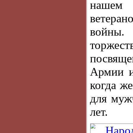
нашем 
ветеран
войны
торже
посвящ
Армии и
когда ж
для муж
лет.