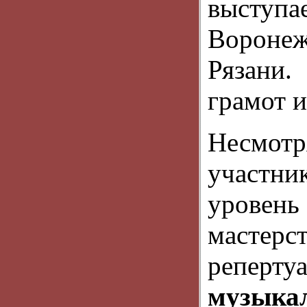
выступае
Вороне
Рязани
грамот 
Несмотр
участни
урове
мастер
реперт
музык