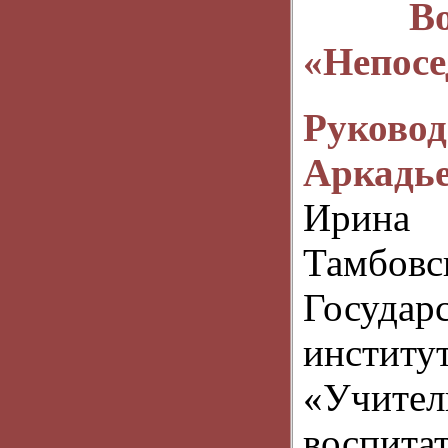
В
«Непосе
Руково
Аркадь
Ирина 
Тамбовс
Государ
инстит
«Учите
воспи