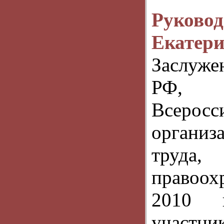
Руков
Екатер
Заслуже
РФ, 
Всеро
органи
труда
правоох
2010 
участ