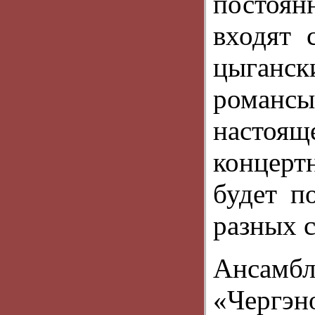
постоян
входят 
цыганс
романсы
настоящ
концерт
будет п
разных с
Ансам
«Чергэн