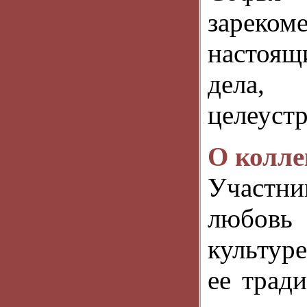
зарек
настоящ
дела
целеуст
О колле
Участни
любовь 
культур
ее трад