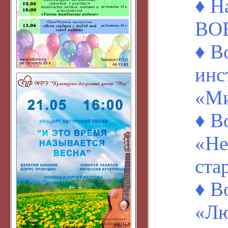
♦ Н
ВОВ
♦ В
инс
«М
♦ В
«Не
ста
♦ В
«Лю