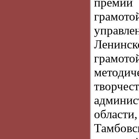
премии 
грамот
управле
Ленинс
грамот
методич
творчес
админ
област
Тамбовс