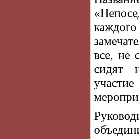
«Непос
каждо
замечате
все, не 
сидят 
участи
меропри
Руковод
объедин