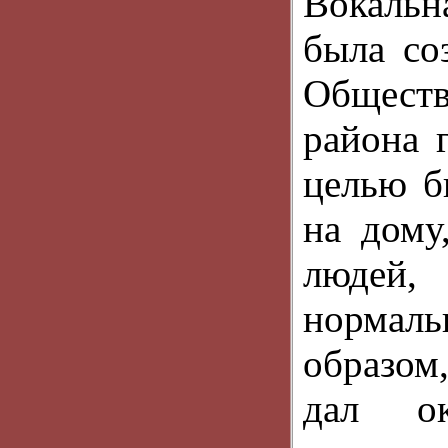
Вокальн
была со
Обществ
района 
целью б
на дому
людей,
нормаль
образом
дал о