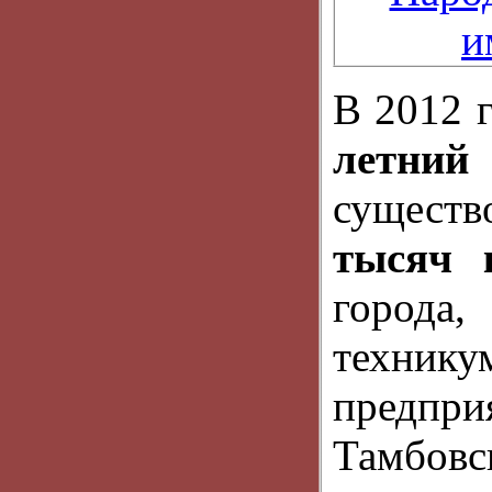
В 2012 
летний
сущест
тысяч 
город
техни
предпри
Тамбов