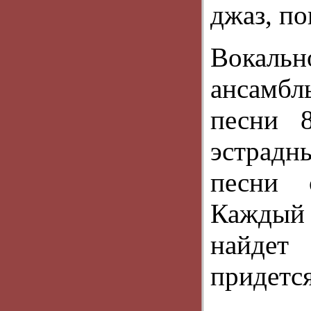
джаз, по
Вокальн
ансамбл
песни 8
эстрадн
песни с
Каждый 
найдет 
придетс