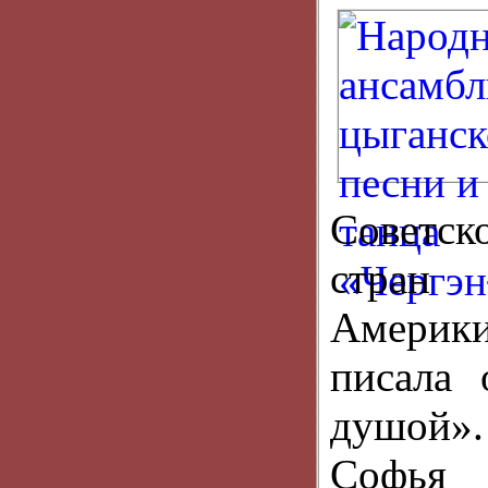
Советск
стран 
Америки
писала 
душой».
Софь