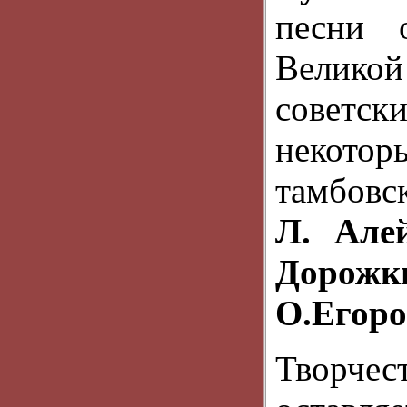
песни 
Велико
совет
некотор
тамбовс
Л. Але
Дорож
О.Егоро
Творче