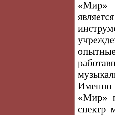
«Мир» 
являетс
инстру
учрежде
опытные
работ
музыка
Именно 
«Мир» п
спектр 