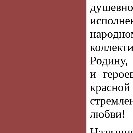
душев
исполне
народно
коллек
Родину,
и герое
красн
стремлен
любви!
Назван