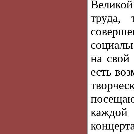
Великой
труда, 
соверше
социаль
на свой 
есть воз
творче
посеща
каждой
концерт