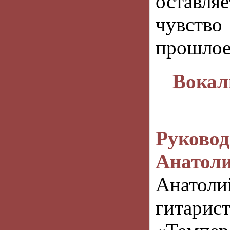
оставля
чувство
прошлое
Вокал
Руков
Анатоли
Анатоли
гитар