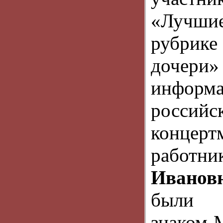
«Лучши
рубрике
дочер
информа
российс
концерт
работн
Иванов
были 
знаком 