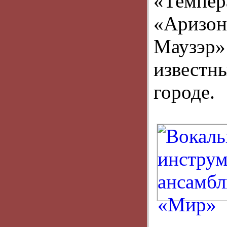
«Темпер
«Аризон
Маузэ
известн
городе.