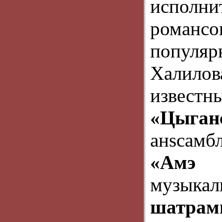
исполни
романс
попул
Халило
извест
«Цыга
анsсам
«Амэ 
музык
шатрами