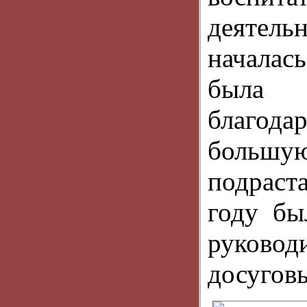
деятель
началас
была 
благод
большую
подраст
году бы
руковод
досугов